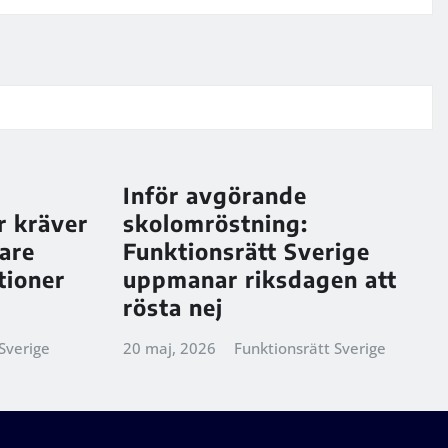
Inför avgörande
r kräver
skolomröstning:
are
Funktionsrätt Sverige
ationer
uppmanar riksdagen att
rösta nej
Sverige
20 maj, 2026
Funktionsrätt Sverige