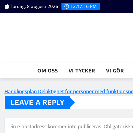
Skip
lördag, 8 augusti 2026
12:17:16 PM
to
content
OM OSS
VI TYCKER
VI GÖR
Handlingsplan Delaktighet för personer med funktionsne
LEAVE A REPLY
Din e-postadress kommer inte publiceras.
Obligatoriska