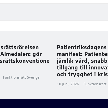
srättsrörelsen
Patientriksdagens
 Almedalen: gör
manifest: Patiente
srättskonventione
jämlik vård, snabb
tillgång till innov
och trygghet i kris
Funktionsrätt Sverige
10 juni, 2026
Funktionsrätt 