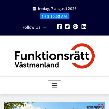
Skip
fredag, 7 augusti 2026
to
content
3:10:50 AM
Follow Us