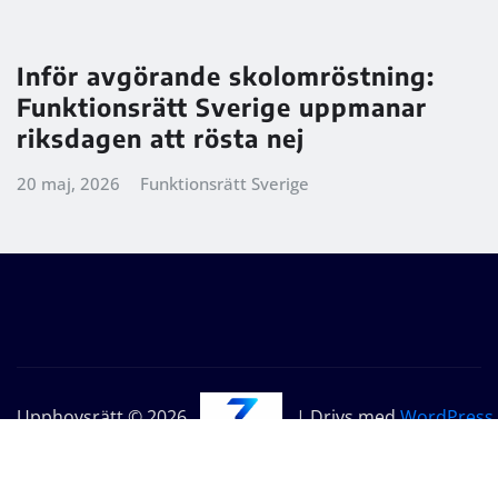
Inför avgörande skolomröstning:
Funktionsrätt Sverige uppmanar
riksdagen att rösta nej
20 maj, 2026
Funktionsrätt Sverige
Upphovsrätt © 2026
| Drivs med
WordPress
|
Seattle News
av
ThemeArile