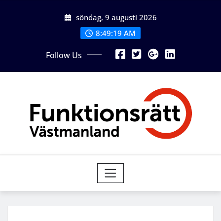
Skip
söndag, 9 augusti 2026
to
content
8:49:19 AM
Follow Us