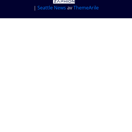
|
Seattle News
av
ThemeArile