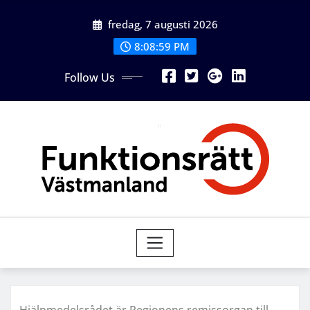
Skip
fredag, 7 augusti 2026
to
content
8:08:59 PM
Follow Us
Hjälpmedelsrådet är Regionens remissorgan till