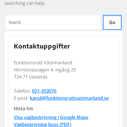
searching can help.
Go
Kontaktuppgifter
Funktionsrätt Västmanland
Hörntorpsvägen 4, ingång 25
724 71 Västerås
Telefon:
021-353070
E-post:
kansli@funktionsrattvastmanland.se
Hitta hit
Visa vägbeskrivning i Google Maps
Vägbeskrivning buss (PDF)